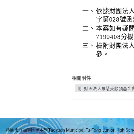
一、
依據財團法人
字第028號
二、
本案如有疑問
7190408分機
三、
檢附財團法
參。
相關附件
財團法人羅慧夫顱顏基金會
桃園市立福豐國民中學Taoyuan Municipal Fu-Fong Junior High Sch