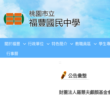
移至網頁之主要內容區位置
關於福豐
行政單位
特色簡介
教職員區
學生
行事曆
:::
公告彙整
財團法人羅慧夫顱顏基金