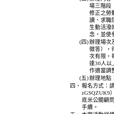
場三階段
修正之勞
讀、求職
生動活潑
念，並使
(四)
辦理場次
徵答），
次有限，
達30人
作適當調
(五)
辦理地點
四、
報名方式：請貴校至
zGSQZU
底米公關顧
手續。