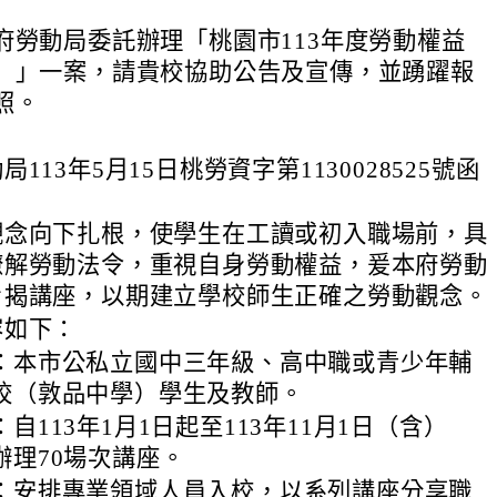
府勞動局委託辦理「桃園市113年度勞動權益
）」一案，請貴校協助公告及宣傳，並踴躍報
照。
113年5月15日桃勞資字第1130028525號函
觀念向下扎根，使學生在工讀或初入職場前，具
瞭解勞動法令，重視自身勞動權益，爰本府勞動
旨揭講座，以期建立學校師生正確之勞動觀念。
容如下：
：本市公私立國中三年級、高中職或青少年輔
校（敦品中學）學生及教師。
自113年1月1日起至113年11月1日（含）
辦理70場次講座。
：安排專業領域人員入校，以系列講座分享職