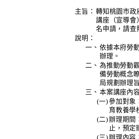
主旨：
轉知桃園市政
講座（宣導會
名申請，請查
說明：
一、
依據本府勞動局
辦理。
二、
為推動勞動
備勞動概念
局規劃辦理
三、
本案講座內
(一)
參加對象
育教養學
(二)
辦理期間：
止，預定
(三)
辦理內容