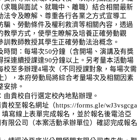
（求職與面試、就職中、離職）結合相關最新
動法令及瞭解、尊重各行各業之方式宣導工
防騙、勞動條件及權利救濟等相關內容，透過
的教學方式，使學生瞭解及培養正確勞動觀
參訓教師教授其學生正確勞動法治概念。
及時間：每場次50分鐘（含開場、演講及有獎
得採連續授課達90分鐘以上。另考量本活動場
每校至多辦理4場次（不同授課對象，每場次需
以上），本府勞動局將綜合考量場次及相關因素
整安排。
：由貴校自行選定校內地點辦理。
報名網址（https://forms.gle/wJ3vsgcga
K9）填寫線上表單完成報名，並於報名後電洽亞
問有限公司（本案活動承辦單位）確認完成報名