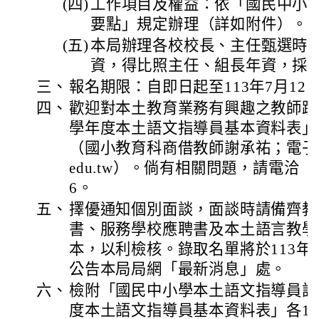
(四)
工作項目及權益：依「國民中小
要點」規定辦理（詳如附件）。
(五)
本局辦理各校校長、主任甄選時
資，得比照主任、組長年資，採
三、
報名期限：自即日起至113年7月12
四、
歡迎對本土教育業務有興趣之教師踴
學年度本土語文指導員基本資料表」
（國小教育科商借教師謝承祐；電子信箱yu
edu.tw）。倘有相關問題，請電洽（03
6。
五、
擇優通知個別面談，面談時請備齊教
書、服務學校應聘書及本土語言教學
本，以利檢核。錄取名單將於113年
公告本局局網「最新消息」處。
六、
檢附「國民中小學本土語文指導員設
度本土語文指導員基本資料表」各1