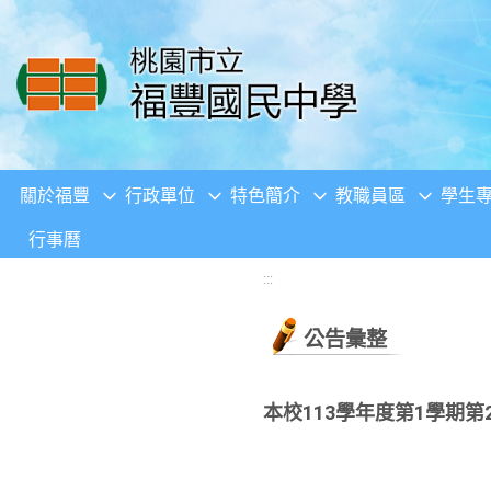
移至網頁之主要內容區位置
關於福豐
行政單位
特色簡介
教職員區
學生
行事曆
:::
公告彙整
本校113學年度第1學期