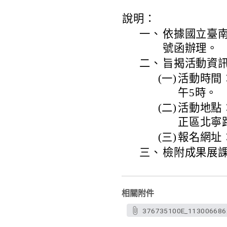
說明：
一、
依據國立臺南大
號函辦理。
二、
旨揭活動資
(一)
活動時間：
午5時。
(二)
活動地點
正區北寧路
(三)
報名網址：ht
三、
檢附成果展課
相關附件
376735100E_1130066862_