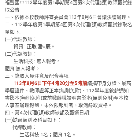
福豐國中113學年度第1學期第4回第3次代理(課)教師甄試錄
取公告
一、依據本校教師評審委員會113年8月6日會議決議辦理。
二、113學年度第1學期第4回第3次代理(課)教師甄試錄取名
單如下:
(一)代理教師：
資訊 :
正取 潘○辰
。
(二)代課教師：
生活科技 : 無人報考。
體育:無人報考。
三、錄取人員注意及配合事項:
113年8月6日下午4時20分至5時前
請攜帶身分證、最高
學歷證件、教師證等正本(無則免附)、112學年度敘薪通知
書影本(無則免附)或前職離職證明書影本(無則免附)至本校
人事室辦理報到，未依限報到者，取消錄取資格。
四、第4次代理(課)教師缺額及甄選日期:
(一)缺額類別及科目如下：
代課教師：
生活科技 1名；體育 1名。