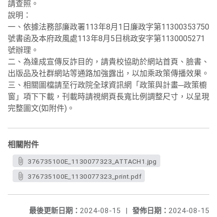
請查照。
說明：
一、依據法務部廉政署113年8月1日廉政字第11300353750
號書函及本府政風處113年8月5日桃政安字第1130005271
號辦理。
二、為達成宣傳反詐目的，請貴校協助於網站首頁、臉書、
出版品及社群網站等通路加強露出，以加乘政策傳播效果。
三、相關圖檔請至行政院全球資訊網「政策與計畫─政策櫥
窗」項下下載，刊載時請視網頁長寬比例調整尺寸，以呈現
完整圖文(如附件)。
相關附件
376735100E_1130077323_ATTACH1.jpg
376735100E_1130077323_print.pdf
最後更新日期：
2024-08-15
|
發佈日期：
2024-08-15