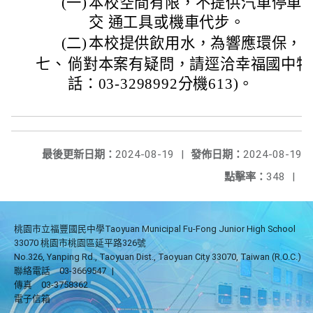
(一)
本校空間有限，不提供汽車停車
交 通工具或機車代步。
(二)
本校提供飲用水，為響應環保，
七、
倘對本案有疑問，請逕洽幸福國中特
話：03-3298992分機613)。
最後更新日期：
2024-08-19
|
發佈日期：
2024-08-19
點擊率：
348
|
桃園市立福豐國民中學Taoyuan Municipal Fu-Fong Junior High School
33070 桃園市桃園區延平路326號
No.326, Yanping Rd., Taoyuan Dist., Taoyuan City 33070, Taiwan (R.O.C.)
聯絡電話
03-3669547
|
傳真
03-3758362
電子信箱