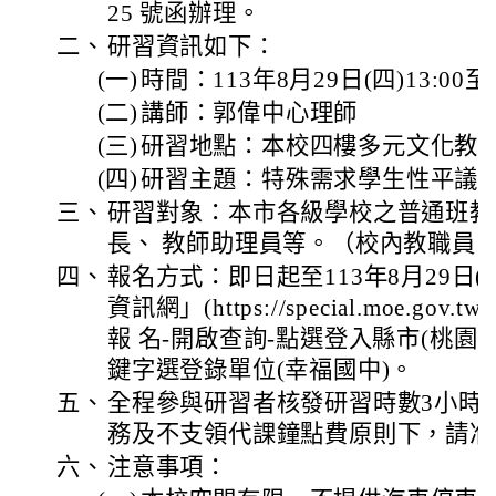
25 號函辦理。
二、
研習資訊如下：
(一)
時間：113年8月29日(四)13:00至1
(二)
講師：郭偉中心理師
(三)
研習地點：本校四樓多元文化教
(四)
研習主題：特殊需求學生性平議
三、
研習對象：本市各級學校之普通班教
長、 教師助理員等。（校內教職員
四、
報名方式：即日起至113年8月29日(
資訊網」(https://special.moe.gov.t
報 名-開啟查詢-點選登入縣市(桃園市)學
鍵字選登錄單位(幸福國中)。
五、
全程參與研習者核發研習時數3小時
務及不支領代課鐘點費原則下，請准
六、
注意事項：