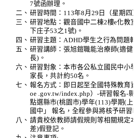
7號函辦理。
二、
研習時間：113年8月29日（星期四）上
三、
研習地點：觀音國中二棟2樓e化教室
下庄子53之1號)。
四、
研習主題：ADHD學生之行為問題
五、
研習講師：張旭鎧職能治療師(適健
長)。
六、
研習對象：本市各公私立國民中小學
家長，共計約50名。
七、
報名方式：即日起至全國特殊教育資訊網（htt
oe .gov.tw/index.php）-研習
點選縣市(桃園市)學年(113)學期(上
國中」 報名，全程參與將核予研習時
八、
請貴校依教師請假規則等相關規定本
差)假登記。