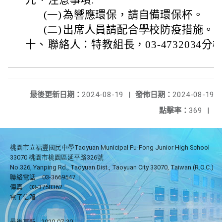
九、
注意事項:
(一)
為響應環保，請自備環保杯。
(二)
出席人員請配合學校防疫措施。
十、
聯絡人：特教組長，03-4732034分機
最後更新日期：
2024-08-19
|
發佈日期：
2024-08-19
點擊率：
369
|
桃園市立福豐國民中學Taoyuan Municipal Fu-Fong Junior High School
33070 桃園市桃園區延平路326號
No.326, Yanping Rd., Taoyuan Dist., Taoyuan City 33070, Taiwan (R.O.C.)
聯絡電話
03-3669547
|
傳真
03-3758362
電子信箱
最後更新
2020-07-30