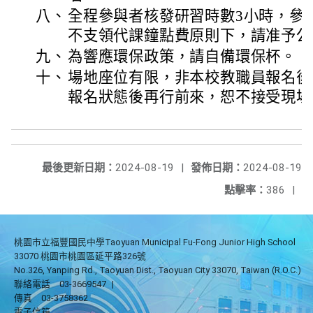
八、
全程參與者核發研習時數3小時，參
不支領代課鐘點費原則下，請准予公
九、
為響應環保政策，請自備環保杯。
十、
場地座位有限，非本校教職員報名後
報名狀態後再行前來，恕不接受現場
最後更新日期：
2024-08-19
|
發佈日期：
2024-08-19
點擊率：
386
|
桃園市立福豐國民中學Taoyuan Municipal Fu-Fong Junior High School
33070 桃園市桃園區延平路326號
No.326, Yanping Rd., Taoyuan Dist., Taoyuan City 33070, Taiwan (R.O.C.)
聯絡電話
03-3669547
|
傳真
03-3758362
電子信箱