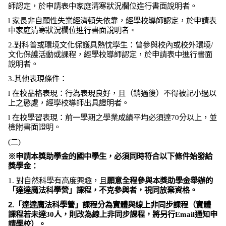
師認定，於申請表中家庭清寒狀況欄位進行書面說明者。
l
家長非自願性失業經濟頓失依靠，經學校導師認定，於申請表
中家庭清寒狀況欄位進行書面說明者。
2.
對科普或環境文化保護具熱忱學生：曾參與校內或校外環境
/
文化保護活動或課程，經學校導師認定，於申請表中進行書面
說明者。
3.
其他表現條件：
l
在校品格表現：行為表現良好，且（銷過後）不得被記小過以
上之懲處，經學校導師出具證明者。
l
在校學習表現：前一學期之學業成績平均必須達
70
分以上，並
檢附書面證明。
(
二
)
※申請本獎助學金的國中學生，必須同時符合以下條件始發給
獎學金：
1.
對自然科學有高度興趣，且
願意全程參與本獎助學金舉辦的
「達達魔法科學營」課程，不克參與者，視同放棄資格。
2.
「達達魔法科學營」課程分為實體與線上非同步課程（實體
課程若未達
30
人，則改為線上非同步課程，將另行
Email
通知申
請學校）。