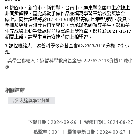
Ø
桃園市、新竹市、新竹縣、台南市、屏東縣之國中生為
線上
非同步課程
，需完成動手做作品並填寫學習單始核發獎學金。
線上非同步課程將於
10/14~10/18
間郵寄線上課程說明、教具、
手冊及網址資訊等資料至學校，請承辦老師轉交學生，鼓勵學
生完成線上動手做課程並填寫線上學習單，影片於
10/21~11/17
期間上架
，請學生自行安排時間上線學習。
3.
課程聯絡人：遠哲科學教育基金會
02-2363-3118
分機
17
李小
姐
獎學金聯絡人：遠哲科學教育基金會
02-2363-3118
分機
11
陳小
姐
相關連結
友達獎學金網址
下架日期：
2024-09-26
|
發佈日期：
2024-08-27
點擊率：
381
|
最後更新日期：
2024-08-27
|