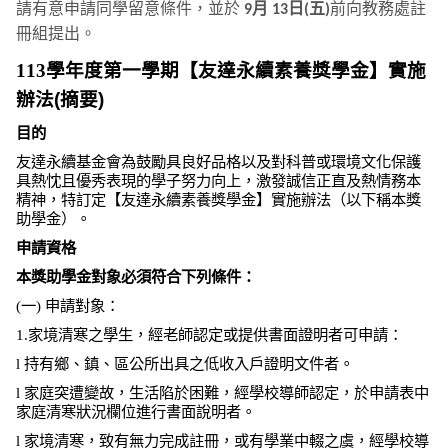
請有意申請同學留意條件，並於
9月 13日(五)
前向教務處註
冊組提出。
113
學年度第一學期【友達永續素養獎學金】實施
辦法(摘要)
目的
友達永續基金會為鼓勵具良好品格以及對科普或環境文化保護
具熱忱且優秀表現的學子努力向上，激發誠信正直及熱情務本
精神，特訂定【友達永續素養獎學金】實施辦法（以下稱本獎
助學金）。
申請資格
本獎助學金對象必須符合下列條件：
(
一
)
申請對象：
1.
家境清寒之學生，經老師認定或提供書面證明者可申請：
l
持有鄉、鎮、區公所出具之低收入戶證明文件者。
l
家庭突遭變故，生活陷於困難，經學校導師認定，於申請表中
家庭清寒狀況欄位進行書面說明者。
l
家境清寒，致有無力完成註冊，或有學業中輟之虞，經學校導