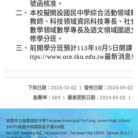
號函核准。
二、
本校擬開設國民中學綜合活動領域輔
教師、科技領域資訊科技專長、社會
數學領域數學專長及語文領域國語文
修學分班。
三、
前開學分班預計113年10月5日開課
ttps://www.oce.tku.edu.tw最
下架日期：
2024-10-02
|
發佈日期：
2024-09-02
點擊率：
384
|
最後更新日期：
2024-09-02
|
桃園市立福豐國民中學Taoyuan Municipal Fu-Fong Junior High School
33070 桃園市桃園區延平路326號
No.326, Yanping Rd., Taoyuan Dist., Taoyuan City 33070, Taiwan (R.O.C.)