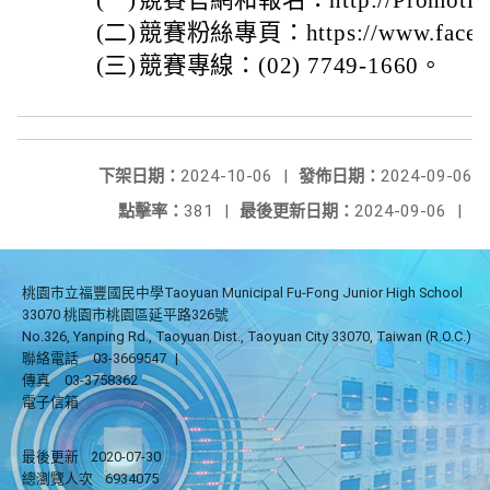
(一)
競賽官網和報名：http://Promoting.
(二)
競賽粉絲專頁：https://www.facebo
(三)
競賽專線：(02) 7749-1660。
下架日期：
2024-10-06
|
發佈日期：
2024-09-06
點擊率：
381
|
最後更新日期：
2024-09-06
|
桃園市立福豐國民中學Taoyuan Municipal Fu-Fong Junior High School
33070 桃園市桃園區延平路326號
No.326, Yanping Rd., Taoyuan Dist., Taoyuan City 33070, Taiwan (R.O.C.)
聯絡電話
03-3669547
|
傳真
03-3758362
電子信箱
最後更新
2020-07-30
總瀏覽人次
6934075