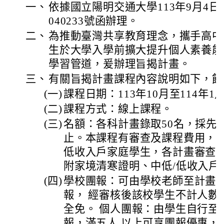
一、
依據國立陽明交通大學113年9月4日
040233號函辦理。
二、
為推動臺灣共享教育理念，攜手高中
生於大學入學前擴大提升個人素養能
學習管道，爰辦理旨揭計畫。
三、
有關旨揭計畫課程內容說明如下，餘
(一)
課程日期：113年10月至114年1
(二)
課程方式：線上課程。
(三)
名額：各科計畫錄取50名，採先
止。本課程有審查及課程費用，另
低收入戶家庭學生，各計畫審查費
附家境清寒證明、中低/低收入戶
(四)
學校團報：可由學校老師至計畫
報， 經審核後該校學生不計人數
全免。 個人團報：由學生自行至
報，滿五人 以上可享團報優惠，