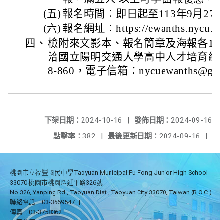
(五)
報名時間：即日起至113年9月27
(六)
報名網址：https://ewanths.nycu.e
四、
檢附來文影本、報名簡章及海報各1
洽國立陽明交通大學高中人才培育組，聯
8-860，電子信箱：nycuewanths@gma
下架日期：
2024-10-16
|
發佈日期：
2024-09-16
點擊率：
382
|
最後更新日期：
2024-09-16
|
桃園市立福豐國民中學Taoyuan Municipal Fu-Fong Junior High School
33070 桃園市桃園區延平路326號
No.326, Yanping Rd., Taoyuan Dist., Taoyuan City 33070, Taiwan (R.O.C.)
聯絡電話
03-3669547
|
傳真
03-3758362