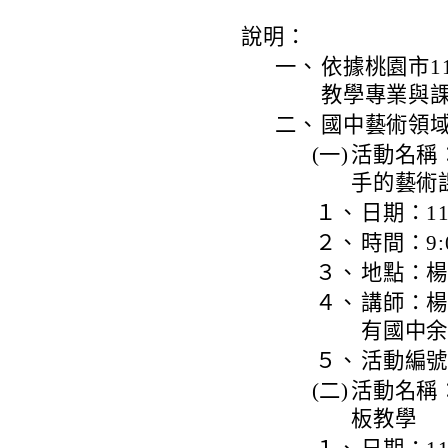
說明：
一、
依據桃園市1
教學專業與
二、
國中藝術領
(一)
活動名稱：
手的藝術課
１、
日期：11
２、
時間：9:00
３、
地點：
４、
講師：
有國中
５、
活動編號：J
(二)
活動名稱
板教學