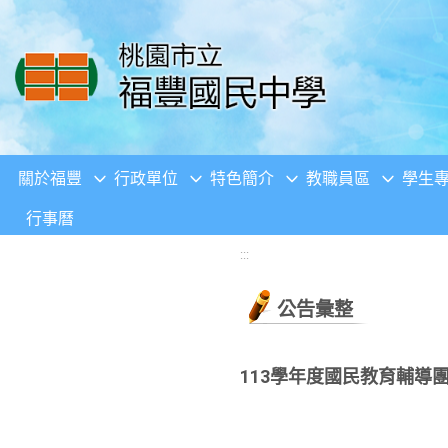
移至網頁之主要內容區位置
關於福豐
行政單位
特色簡介
教職員區
學生
行事曆
:::
公告彙整
113學年度國民教育輔導