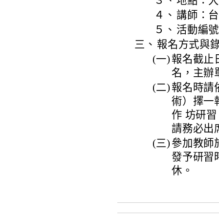
３、
地點：
４、
講師：
５、
活動編號：J
三、
報名方式與
(一)
報名截止
名，主辦
(二)
報名時請
術）擇一
作 坊研
請務必出
(三)
參加教師
發予研習
休。