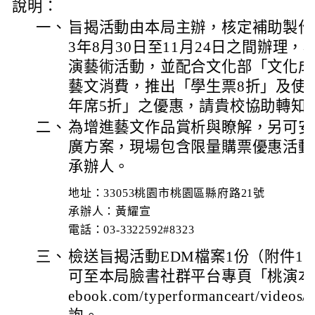
說明：
一、
旨揭活動由本局主辦，核定補助製作
3年8月30日至11月24日之間辦理
演藝術活動，並配合文化部「文化成
藝文消費，推出「學生票8折」及使
年席5折」之優惠，請貴校協助轉知
二、
為增進藝文作品賞析與瞭解，另可安
廣方案，現場包含限量購票優惠活動
承辦人。
地址：33053桃園市桃園區縣府路21號
承辦人：黃耀宣
電話：03-3322592#8323
三、
檢送旨揭活動EDM檔案1份（附件1
可至本局臉書社群平台專頁「桃演本舖」（ht
ebook.com/typerformanceart/vide