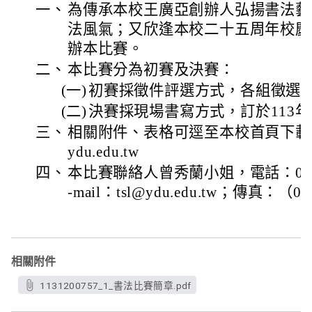
一、
為傳承本校王廣亞創辦人弘揚書法藝
法風氣；又欣逢本校二十五周年校慶
辦本比賽。
二、
本比賽分為初賽及決賽：
(一)
初賽採徵件評選方式，各組徵選10
(二)
決賽採現場書寫方式，訂於113年
三、
相關附件、表格可逕至本校首頁下載，網址
ydu.edu.tw
四、
本比賽聯絡人曾秀蘭小姐，電話：037-6
-mail：tsl@ydu.edu.tw；傳真：（03
相關附件
1131200757_1_書法比賽簡章.pdf