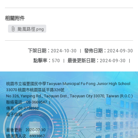
相關附件
颱風路徑.png
下架日期：
2024-10-30
|
發佈日期：
2024-09-30
點擊率：
570
|
最後更新日期：
2024-09-30
|
桃園市立福豐國民中學Taoyuan Municipal Fu-Fong Junior High School
33070 桃園市桃園區延平路326號
No.326, Yanping Rd., Taoyuan Dist., Taoyuan City 33070, Taiwan (R.O.C.)
聯絡電話
03-3669547
|
傳真
03-3758362
電子信箱
最後更新
2020-07-30
總瀏覽人次
6933867