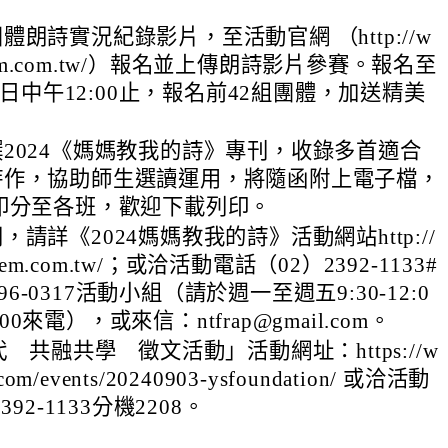
朗詩實況紀錄影片，至活動官網 （http://w
poem.com.tw/）報名並上傳朗詩影片參賽。報名至
12日中午12:00止，報名前42組團體，加送精美
2024《媽媽教我的詩》專刊，收錄多首適合
詩作，協助師生選讀運用，將隨函附上電子檔，
印分至各班，歡迎下載列印。
請詳《2024媽媽教我的詩》活動網站http://
poem.com.tw/；或洽活動電話（02）2392-1133#
2796-0317活動小組（請於週一至週五9:30-12:0
7:00來電），或來信：ntfrap@gmail.com。
代 共融共學 徵文活動」活動網址：https://w
com/events/20240903-ysfoundation/ 或洽活動
392-1133分機2208。