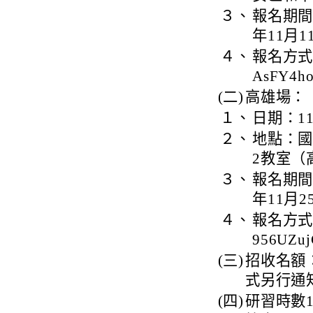
３、
報名期間
年11月
４、
報名方式：請
AsFY4h
(二)
高雄場：
１、
日期：1
２、
地點：國
2教室（
３、
報名期間
年11月
４、
報名方式：請
956UZu
(三)
招收名額
式另行通
(四)
研習時數