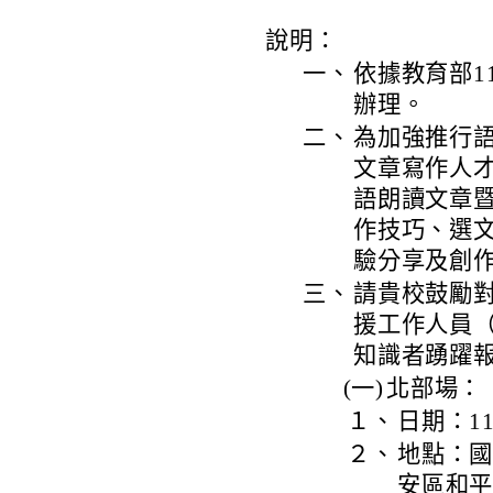
說明：
一、
依據教育部11
辦理。
二、
為加強推行
文章寫作人
語朗讀文章
作技巧、選
驗分享及創
三、
請貴校鼓勵
援工作人員
知識者踴躍
(一)
北部場：
１、
日期：1
２、
地點：國
安區和平