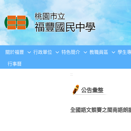
移至網頁之主要內容區位置
關於福豐
行政單位
特色簡介
教職員區
學生
行事曆
:::
公告彙整
全國語文競賽之閩南語朗