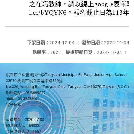
之在職教師，請以線上google表單報名，網
l.cc/bYQYN6。報名截止日為113年
下架日期：
2024-12-04
|
發佈日期：
2024-11-04
點擊率：
362
|
最後更新日期：
2024-11-04
|
桃園市立福豐國民中學Taoyuan Municipal Fu-Fong Junior High School
33070 桃園市桃園區延平路326號
No.326, Yanping Rd., Taoyuan Dist., Taoyuan City 33070, Taiwan (R.O.C.)
聯絡電話
03-3669547
|
傳真
03-3758362
電子信箱
最後更新
2020-07-30
總瀏覽人次
6933359
今日瀏覽人次
1667