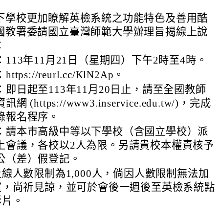
下學校更加瞭解英檢系統之功能特色及善用酷
國教署委請國立臺灣師範大學辦理旨揭線上說
：
113年11月21日（星期四）下午2時至4時。
ps://reurl.cc/KlN2Ap。
即日起至113年11月20日止，請至全國教師
 (https://www3.inservice.edu.tw/)，完成
錄報名程序。
：請本市高級中等以下學校（含國立學校）派
上會議，各校以2人為限。另請貴校本權責核予
公（差）假登記。
線人數限制為1,000人，倘因人數限制無法加
室，尚祈見諒，並可於會後一週後至英檢系統點
影片。