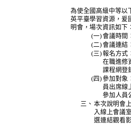
為使全國高級中等以
英平臺學習資源，爰
明會，場次資訊如下
(一)
會議時間：
(二)
會議連結：htt
(三)
報名方式：
在職進修資訊網
課程網登
(四)
參加對象
員出席線
參加人員
三、
本次說明會上
入線上會議
選連結觀看