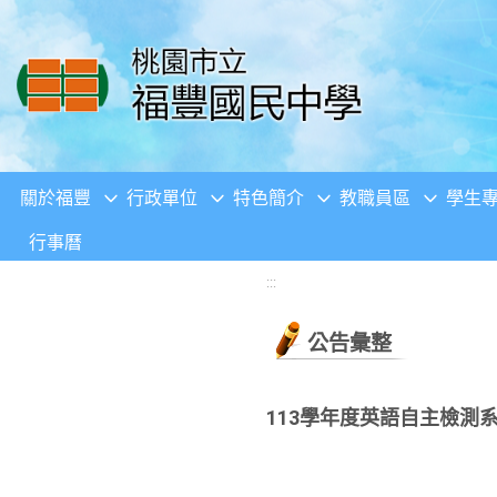
移至網頁之主要內容區位置
關於福豐
行政單位
特色簡介
教職員區
學生
行事曆
:::
公告彙整
113學年度英語自主檢測