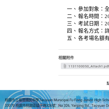
一、
參加對象：全
二、
報名時間：202
三、
考試日期：20
四、
報名方式：
五、
各考場名額
相關附件
1131100050_Attach1.pd
桃園市立福豐國民中學Taoyuan Municipal Fu-Fong Junior High Sch
33070 桃園市桃園區延平路326號
No.326, Yanping Rd., Taoyuan Di