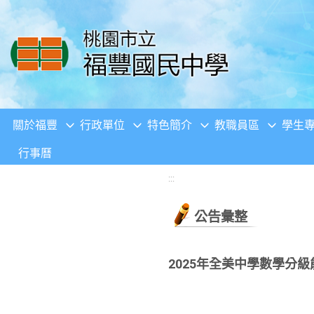
移至網頁之主要內容區位置
關於福豐
行政單位
特色簡介
教職員區
學生
行事曆
:::
公告彙整
2025年全美中學數學分級