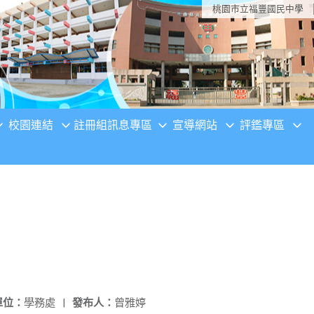
桃園市立福豐國民中學
校園連結
註冊組訊息專區
宣導網站
評鑑專區
單位：
學務處
|
發布人：
曾雅婷