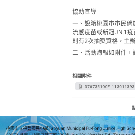
協助宣導
一、設籍桃園市市民倘於1
流感疫苗或新冠JN.
1
則有2次抽獎資格，主
二、活動海報如附件，
相關附件
376735100E_1130113937
桃園市立福豐國民中學Taoyuan Municipal Fu-Fong Junior High Sch