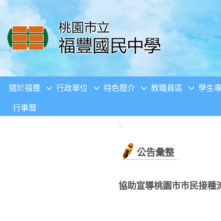
移至網頁之主要內容區位置
關於福豐
行政單位
特色簡介
教職員區
學生
行事曆
:::
公告彙整
協助宣導桃園市市民接種