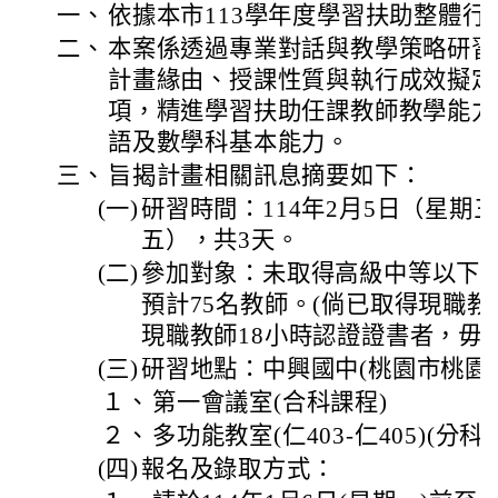
一、
依據本市113學年度學習扶助整體行
二、
本案係透過專業對話與教學策略研習
計畫緣由、授課性質與執行成效擬定
項，精進學習扶助任課教師教學能力
語及數學科基本能力。
三、
旨揭計畫相關訊息摘要如下：
(一)
研習時間：114年2月5日（星期三
五），共3天。
(二)
參加對象：未取得高級中等以下
預計75名教師。(倘已取得現職
現職教師18小時認證證書者，毋
(三)
研習地點：中興國中(桃園市桃園區
１、
第一會議室(合科課程)
２、
多功能教室(仁403-仁405)(分科
(四)
報名及錄取方式：