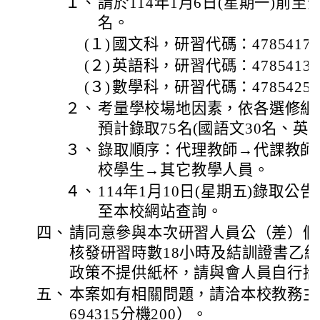
１、
請於114年1月6日(星期一)前
名。
(１)
國文科，研習代碼：4785417
(２)
英語科，研習代碼：4785413
(３)
數學科，研習代碼：4785425
２、
考量學校場地因素，依各選修組
預計錄取75名(國語文30名、英語
３、
錄取順序：代理教師→代課教師
校學生→其它教學人員。
４、
114年1月10日(星期五)錄取
至本校網站查詢。
四、
請同意參與本次研習人員公（差）假
核發研習時數18小時及結訓證書乙
政策不提供紙杯，請與會人員自行攜
五、
本案如有相關問題，請洽本校教務主任
694315分機200）。