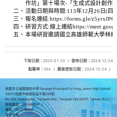
作坊」第十場次-「生成式設計創作
二、
活動日期與時間:113年12月26日(四)，1
三、
報名連結:https://forms.gle/z5yrxJP
四、
研習方式:線上連結https://meet.google
五、
本場研習邀請國立高雄師範大學林維
下架日期：
2025-01-23
|
發佈日期：
2024-12-24
點擊率：
366
|
最後更新日期：
2024-12-24
|
桃園市立福豐國民中學Taoyuan Municipal Fu-Fong Junior High School
33070 桃園市桃園區延平路326號
No.326, Yanping Rd., Taoyuan Dist., Taoyuan City 33070, Taiwan (R.O.C.)
聯絡電話
03-3669547
|
傳真
03-3758362
電子信箱