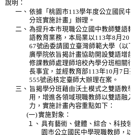
說明：
一、
依據「桃園市113學年度公立國民
分班實施計畫」辦理。
二、
為提升本市現職公立國中教師雙語教
語教育業務，本局業以113年8月20日桃
67號函委請國立臺灣師範大學（以
廣學院依旨揭計畫協助開設雙語增能
修課教師處理師培校內學分班相關行
長事宜，並經教育部113年10月7日臺教
555號函核定臺師大辦理在案。
三、
旨揭學分班藉由沃土模式之雙語教學
用，增進各領域現職教師以雙語融入
力，實施計畫內容重點如下：
(一)
實施對象：
１、
具有藝術、健體、綜合、科技領
園市公立國民中學現職教師，以