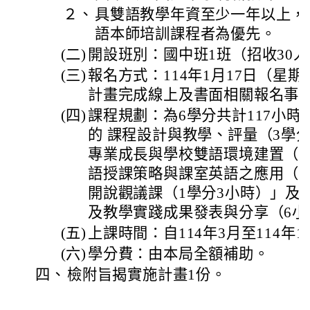
２、
具雙語教學年資至少一年以上，
語本師培訓課程者為優先。
(二)
開設班別：國中班1班（招收30
(三)
報名方式：114年1月17日（星
計畫完成線上及書面相關報名事
(四)
課程規劃：為6學分共計117小
的 課程設計與教學、評量（3學分
專業成長與學校雙語環境建置（2
語授課策略與課室英語之應用（1
開說觀議課（1學分3小時）」及
及教學實踐成果發表與分享（6小
(五)
上課時間：自114年3月至114年1
(六)
學分費：由本局全額補助。
四、
檢附旨揭實施計畫1份。