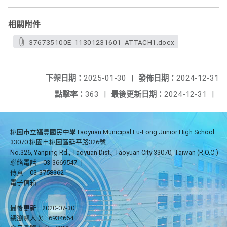
相關附件
376735100E_11301231601_ATTACH1.docx
下架日期：
2025-01-30
|
發佈日期：
2024-12-31
點擊率：
363
|
最後更新日期：
2024-12-31
|
桃園市立福豐國民中學Taoyuan Municipal Fu-Fong Junior High School
33070 桃園市桃園區延平路326號
No.326, Yanping Rd., Taoyuan Dist., Taoyuan City 33070, Taiwan (R.O.C.)
聯絡電話
03-3669547
|
傳真
03-3758362
電子信箱
最後更新
2020-07-30
總瀏覽人次
6934664