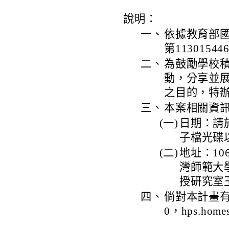
說明：
一、
依據教育部國
第1130154
二、
為鼓勵學校
動，分享並
之目的，特
三、
本案相關資
(一)
日期：請
子檔光碟
(二)
地址：10
灣師範大
授研究室
四、
倘對本計畫有任
0，hps.homes