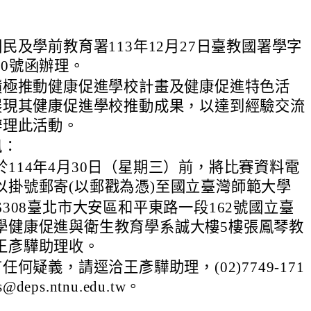
民及學前教育署113年12月27日臺教國署學字
460號函辦理。
積極推動健康促進學校計畫及健康促進特色活
展現其健康促進學校推動成果，以達到經驗交流
辦理此活動。
訊：
於114年4月30日（星期三）前，將比賽資料電
以掛號郵寄(以郵戳為憑)至國立臺灣師範大學
6308臺北市大安區和平東路一段162號國立臺
學健康促進與衛生教育學系誠大樓5樓張鳳琴教
王彥驊助理收。
何疑義，請逕洽王彥驊助理，(02)7749-171
@deps.ntnu.edu.tw。