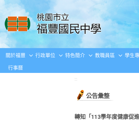
移至網頁之主要內容區位置
關於福豐
行政單位
特色簡介
教職員區
學生
行事曆
:::
公告彙整
轉知「113學年度健康促