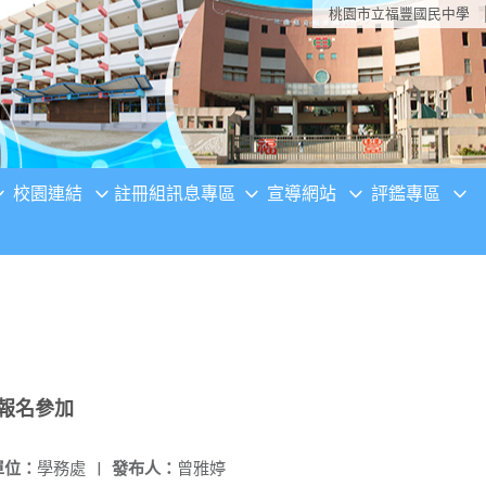
桃園市立福豐國民中學
校園連結
註冊組訊息專區
宣導網站
評鑑專區
報名參加
單位：
學務處
|
發布人：
曾雅婷