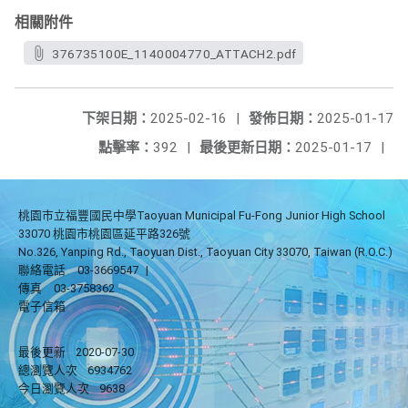
相關附件
376735100E_1140004770_ATTACH2.pdf
下架日期：
2025-02-16
|
發佈日期：
2025-01-17
點擊率：
392
|
最後更新日期：
2025-01-17
|
桃園市立福豐國民中學Taoyuan Municipal Fu-Fong Junior High School
33070 桃園市桃園區延平路326號
No.326, Yanping Rd., Taoyuan Dist., Taoyuan City 33070, Taiwan (R.O.C.)
聯絡電話
03-3669547
|
傳真
03-3758362
電子信箱
最後更新
2020-07-30
總瀏覽人次
6934762
今日瀏覽人次
9638