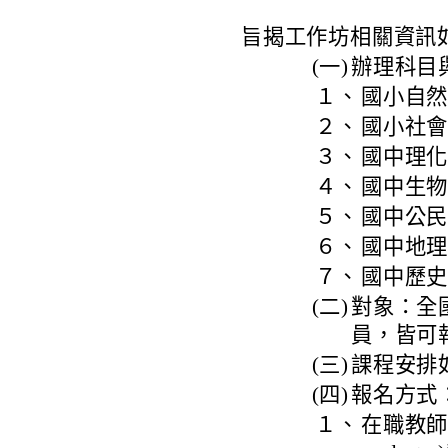
旨揭工作坊相關資訊
(一)
辦理科目
１、
國小自然
２、
國小社會
３、
國中理化
４、
國中生物
５、
國中公民
６、
國中地理
７、
國中歷史
(二)
對象：全
員，皆可
(三)
課程安排
(四)
報名方式
１、
在職教師請