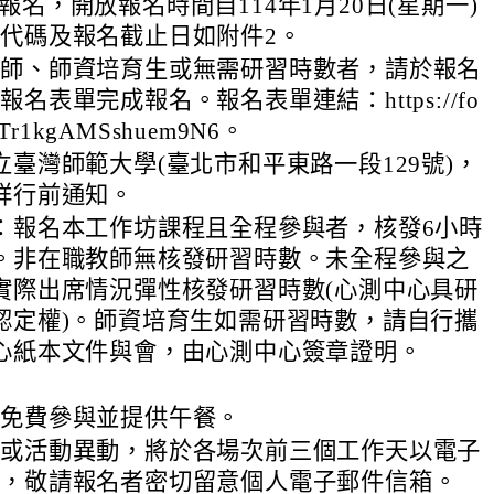
.tw)報名，開放報名時間自114年1月20日(星期一)
代碼及報名截止日如附件2。
教師、師資培育生或無需研習時數者，請於報名
名表單完成報名。報名表單連結：https://fo
/cTr1kgAMSshuem9N6。
立臺灣師範大學(臺北市和平東路一段129號)，
詳行前通知。
：報名本工作坊課程且全程參與者，核發6小時
。非在職教師無核發研習時數。未全程參與之
實際出席情況彈性核發研習時數(心測中心具研
認定權)。師資培育生如需研習時數，請自行攜
心紙本文件與會，由心測中心簽章證明。
坊免費參與並提供午餐。
知或活動異動，將於各場次前三個工作天以電子
送，敬請報名者密切留意個人電子郵件信箱。