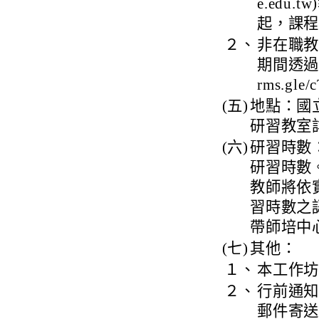
e.edu
起，課程
２、
非在職
期間透過報
rms.gle
(五)
地點：國
研習教室
(六)
研習時數
研習時數
教師將依
習時數之
帶師培中
(七)
其他：
１、
本工作
２、
行前通
郵件寄