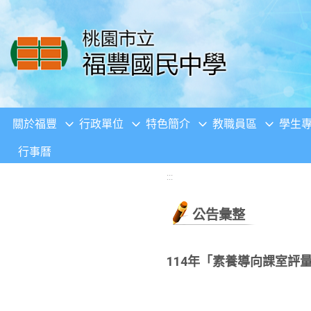
移至網頁之主要內容區位置
關於福豐
行政單位
特色簡介
教職員區
學生
行事曆
:::
公告彙整
114年「素養導向課室評