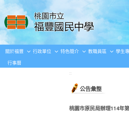
移至網頁之主要內容區位置
關於福豐
行政單位
特色簡介
教職員區
學生
行事曆
:::
公告彙整
桃園市原民局辦理114