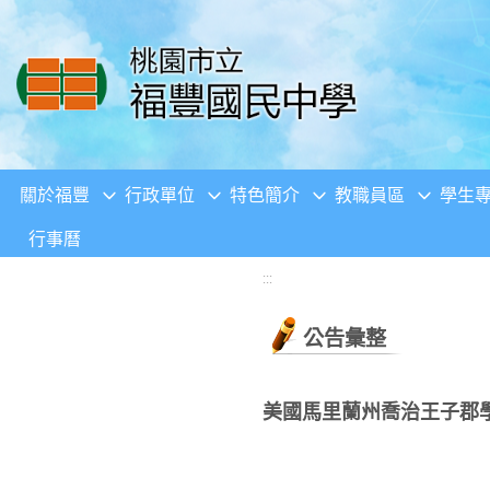
移至網頁之主要內容區位置
關於福豐
行政單位
特色簡介
教職員區
學生
行事曆
:::
公告彙整
美國馬里蘭州喬治王子郡學