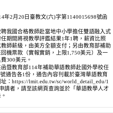
4年2月20日臺教文(六)字第1140015698號函
徵聘我國合格教師赴當地中小學擔任雙語融入式
任期間將視教學評鑑結果1年1聘，薪資比照
式教師薪級，由美方全額支付；另由教育部補助
回機票款（實報實銷，上限1,750美元）及一
費300美元。
函暨教育部114年補助華語教師赴國外學校任
18T號通告各1份，通告內容刊載於臺灣華語教育
ps://lmit.edu.tw/sc/world_detail_edu/1
意申請者，請至該網頁查詢並於「華語教學人才
錄。