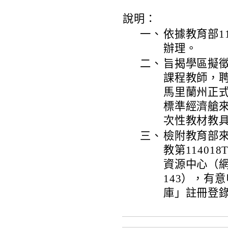
說明：
一、
依據教育部11
辦理。
二、
旨揭學區擬
課程教師，聘
馬里蘭州正
標準經濟艙來
次性教材教具
三、
檢附教育部來
教第1140
資源中心（網址：htt
143），有
庫」註冊登