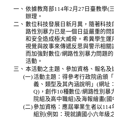
一、
依據教育部114年2月27日臺教學(三)字
辦理。
二、
數位科技發展日新月異，隨著科技的
路性別暴力已是一個日益嚴重的問題
和安全造成極大威脅。希冀學生運用
視覺與故事來傳遞反思與警示相關議
而加強對數位/網路性別暴力問題的
活動。
三、
本活動之主題、參加資格、報名及送
(一)
活動主題：得參考行政院函頒「數
義、類型及其內涵說明」(網址：https:/
Q)，創作10種數位/網路性別暴
院組及高中職組)及海報繪畫(國
(二)
參加資格：應屆畢業生者以114
組別(例如：現就讀國小六年級之