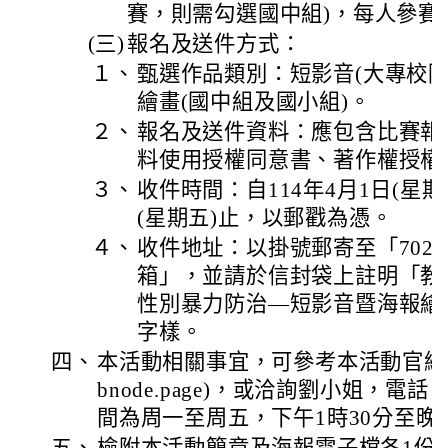
賽，則需勾選國中組)，每人參賽
(三)
報名及送件方式：
１、
甄選作品類別：短影音(大專校院
繪畫(國中組及國小組)。
２、
報名及送件資料：應包含比賽報
料使用授權同意書、著作權授權
３、
收件時間：自114年4月1日(星期二
(星期五)止，以郵戳為憑。
４、
收件地址：以掛號郵寄至「702
箱」，並請於信封袋上註明「教育
性別暴力防治—短影音暨海報繪
字樣。
四、
本活動相關事宜，可參考本活動官網(https:
bnode.page)，或洽詢劉小姐，電話：(
間為周一至周五，下午1時30分至晚上