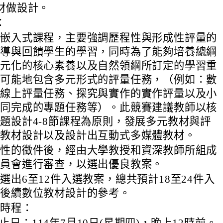
材做設計。
：
量嵌入式課程，主要強調歷程性與形成性評量的
引導與回饋學生的學習，同時為了能夠培養總綱
多元化的核心素養以及自然領綱所訂定的學習重
盡可能地包含多元形式的評量任務，（例如：數
的線上評量任務、探究與實作的實作評量以及小
共同完成的專題任務等）。此競賽建議教師以核
題設計4-8節課程為原則，發展多元教材與評
的教材設計以及設計出互動式多媒體教材。
國性的徵件後，經由大學教授和資深教師所組成
委員會進行審查，以選出優良教案。
選出6至12件入選教案，總共預計18至24件入
為後續數位教材設計的參考。
稿時程：