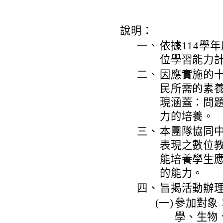
說明：
一、
依據114學
位學習能力
二、
因應實施的
民所需的素
現涵蓋：問
力的培養。
三、
本團隊協同
表現之數位
能培養學生
的能力。
四、
旨揭活動辦
(一)
參加對象
學、生物