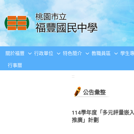
移至網頁之主要內容區位置
關於福豐
行政單位
特色簡介
教職員區
學生
行事曆
:::
公告彙整
114學年度「多元評量
推廣」計劃