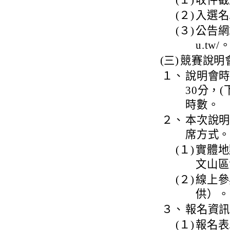
(１)
收件截
(２)
入選名
(３)
公告網站：
u.tw/
(三)
競賽說明
１、
說明會時
30分，
時數。
２、
本次說
席方式
(１)
實體地
文山區
(２)
線上參
供）。
３、
報名資
(１)
報名表單：