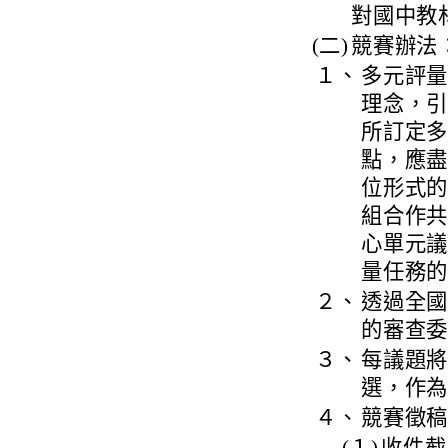
對國中教
(二)
競賽辦法
１、
多元評
理念，
所訂定
點，應
位形式
組合作
心單元議
量任務
２、
透過全
的審查
３、
每議題將
選，作
４、
競賽徵