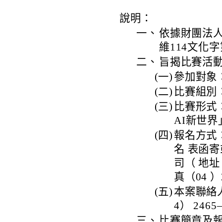
說明：
一、
依據財團法人
維114文化字
二、
旨揭比賽活
(一)
參加對象
(二)
比賽組別
(三)
比賽形式
AI新世
(四)
報名方式
名 表函
司（ 地址
真（04 ）
(五)
本案聯絡
4） 2465
三、
比賽簡章及報名