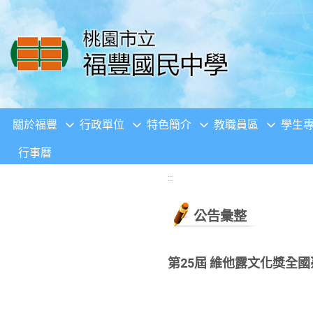
移至網頁之主要內容區位置
關於福豐
行政單位
特色簡介
教職員區
學生
行事曆
:::
公告彙整
第25屆 維他露文化獎全