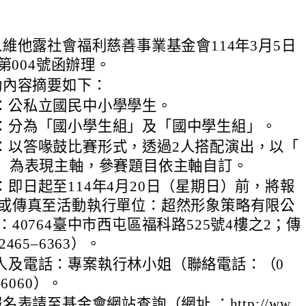
維他露社會福利慈善事業基金會114年3月5日
第004號函辦理。
動內容摘要如下：
：公私立國民中小學學生。
：分為「國小學生組」及「國中學生組」。
：以答喙鼓比賽形式，透過2人搭配演出，以「
界」為表現主軸，參賽題目依主軸自訂。
：即日起至114年4月20日（星期日）前，將報
寄或傳真至活動執行單位：超然形象策略有限公
：40764臺中市西屯區福科路525號4樓之2；傳
2465–6363）。
人及電話：專案執行林小姐（聯絡電話：（0
–6060）。
表請至基金會網站查詢（網址 ：http://ww