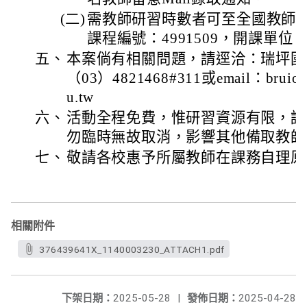
(二)
需教師研習時數者可至全國教師
課程編號：4991509，開課單
五、
本案倘有相關問題，請逕洽：瑞坪國
（03）4821468#311或email：bruiopin
u.tw
六、
活動全程免費，惟研習資源有限，請
勿臨時無故取消，影響其他備取教師
七、
敬請各校惠予所屬教師在課務自理原
相關附件
376439641X_1140003230_ATTACH1.pdf
下架日期：
2025-05-28
|
發佈日期：
2025-04-28