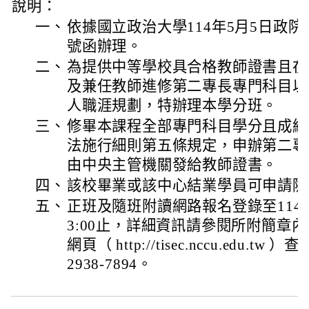
說明：
一、
依據國立政治大學114年5月5日政院教研
號函辦理。
二、
為提供中等學校具合格教師證書且在
及兼任教師進修第二專長專門科目以
人職涯規劃，特辦理本學分班。
三、
修畢本課程全部專門科目學分且成績
法施行細則第五條規定，申辦第二專
由中央主管機關發給教師證書。
四、
該校畢業或該中心結業學員可申請隨
五、
正班及隨班附讀網路報名登錄至114年
3:00止，詳細資訊請參閱所附簡章
網頁（ http://tisec.nccu.edu.
2938-7894。