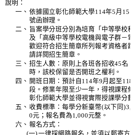
說明：
一、
依據國立彰化師範大學114年5月15日進
號函辦理。
二、
旨案學分班分別為培育「中等學校科
及「高級中等學校電機與電子群－電
歡迎符合招生簡章所列報考資格者踴
請詳閱招生簡章。
三、
招生人數：原則上各班各招收45名，
時，該校保留是否開班之權利。
四、
開班日期：預計自114年9月起至11
段。修業年限至少一年，得視課程修
彰化師範大學並得視實際授課學分數
五、
收費標準：每學分新臺幣(以下同)3,3
0元；報名費為1,000元整。
六、
報名方式：
(一)
一律採網路報名，並須以郵寄方