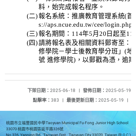
料，始完成報名程序。
(二)
報名系統：推廣教育管理系統(首次使
s://aps.ncue.edu.tw/cee/login.ph
(三)
報名期間：114年5月20日起至11
(四)
請將報名表及相關資料郵寄至：
修學院－學士後教育學分班」(地址
號 進修學院)，以郵戳為憑，逾
下架日期：
2025-06-18
|
發佈日期：
2025-05-19
點擊率：
383
|
最後更新日期：
2025-05-19
|
桃園市立福豐國民中學Taoyuan Municipal Fu-Fong Junior High School
33070 桃園市桃園區延平路326號
No.326, Yanping Rd., Taoyuan Dist., Taoyuan City 33070, Taiwan (R.O.C.)