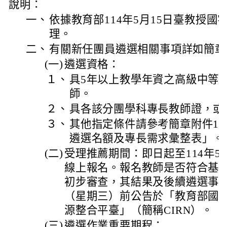
說明：
一、
依據教育部114年5月15日臺教授國字第
理。
二、
有關新任團員遴選相關事項詳如簡章
(一)
遴選資格：
１、
具5年以上教學年資之高級中等
師。
２、
具各該分團學科專長教師證，或
３、
其他指定條件請參考簡章附件1「
遴選名額及專長需求彙整表」。
(二)
受理推薦期間：即日起至114年5
線上報名。報名教師是否符合基
初步審查，其結果及後續遴選事宜，
（星期三）前公告於「教育部國
源整合平臺」（簡稱CIRN）。
(三)
遴選作業重要期程：