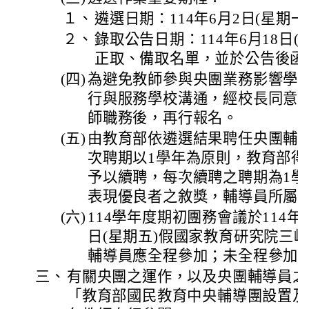
１、
遴選日期：114年6月2日(星期一
２、
錄取公告日期：114年6月18日(
正取、備取名單，並於公告後函
(四)
為避免教師參與央團業務影響學
行與服務學校溝通，經校長同意
師職務後，再行報名。
(五)
由教育部依遴選結果聘任央團輔
次聘期以1學年為原則，教育部得
予以續聘，每次續聘之聘期為1學
表現優良者之敘獎，輔導員所屬
(六)
114學年度期初團務會議於114年8
日(星期五)假國家教育研究院三
輔導員應全程參加；未全程參加
三、
有關央團之運作，以及央團輔導員之
「教育部國民教育中央輔導團設置及