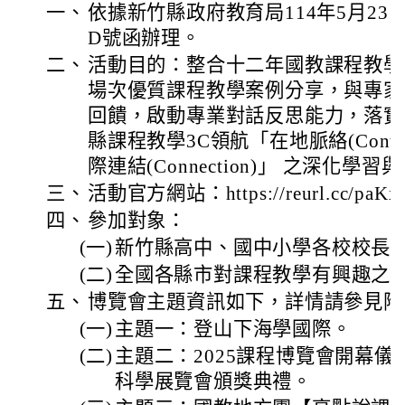
一、
依據新竹縣政府教育局114年5月23日教
D號函辦理。
二、
活動目的：整合十二年國教課程教學
場次優質課程教學案例分享，與專家
回饋，啟動專業對話反思能力，落實
縣課程教學3C領航「在地脈絡(Context
際連結(Connection)」 之深化
三、
活動官方網站：https://reurl.cc/paKx
四、
參加對象：
(一)
新竹縣高中、國中小學各校校長
(二)
全國各縣市對課程教學有興趣之
五、
博覽會主題資訊如下，詳情請參見附
(一)
主題一：登山下海學國際。
(二)
主題二：2025課程博覽會開幕儀
科學展覽會頒獎典禮。