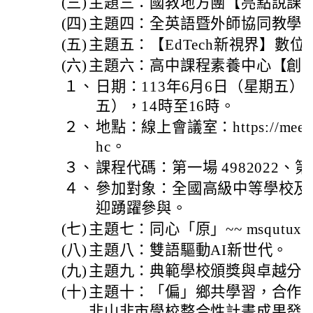
(三)
主題三：國教地方團【亮點說課
(四)
主題四：全英語暨外師協同教學
(五)
主題五：【EdTech新視界】數
(六)
主題六：高中課程素養中心【創
１、
日期：113年6月6日（星期五）
五），14時至16時。
２、
地點：線上會議室：https://meet.goo
hc。
３、
課程代碼：第一場 4982022、第二
４、
參加對象：全國高級中等學校及
迎踴躍參與。
(七)
主題七：同心「原」~~ msqutux in
(八)
主題八：雙語驅動AI新世代。
(九)
主題九：典範學校頒獎與卓越分
(十)
主題十：「偏」鄉共學習，合作創
非山非市學校整合性計畫成果發