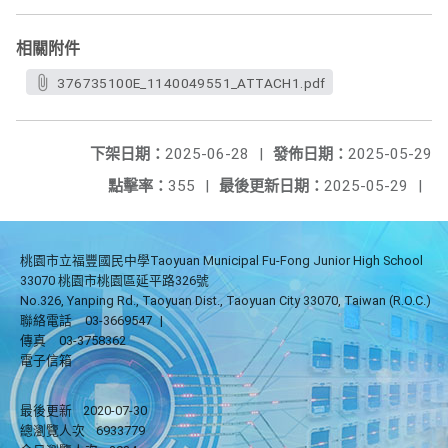
相關附件
376735100E_1140049551_ATTACH1.pdf
下架日期：
2025-06-28
|
發佈日期：
2025-05-29
點擊率：
355
|
最後更新日期：
2025-05-29
|
桃園市立福豐國民中學Taoyuan Municipal Fu-Fong Junior High School
33070 桃園市桃園區延平路326號
No.326, Yanping Rd., Taoyuan Dist., Taoyuan City 33070, Taiwan (R.O.C.)
聯絡電話
03-3669547
|
傳真
03-3758362
電子信箱
最後更新
2020-07-30
總瀏覽人次
6933779