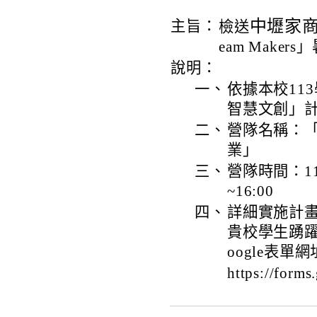
中壢家
主旨：
檢送
eam Make
說明：
一、
依據本校11
智慧文創」
二、
營隊名稱：「AI造
業」
三、
營隊時間：11
~16:00
四、
詳細實施計
貴校學生踴
oogle表單
https://for