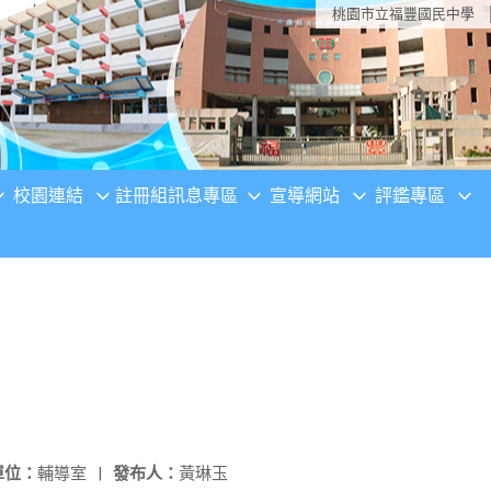
桃園市立福豐國民中學
校園連結
註冊組訊息專區
宣導網站
評鑑專區
單位：
輔導室
|
發布人：
黃琳玉