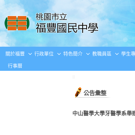
移至網頁之主要內容區位置
關於福豐
行政單位
特色簡介
教職員區
學生
行事曆
:::
公告彙整
中山醫學大學牙醫學系舉辦「