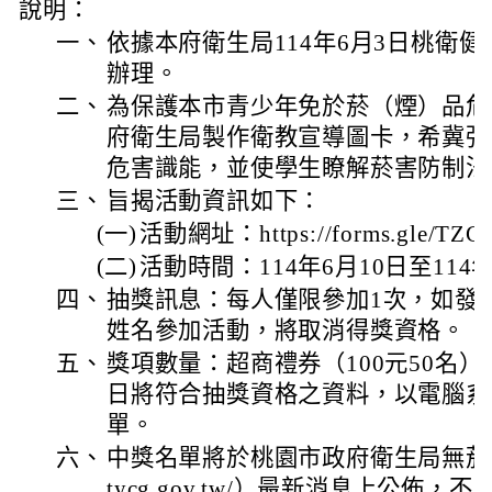
說明：
一、
依據本府衛生局114年6月3日桃衛健字第
辦理。
二、
為保護本市青少年免於菸（煙）品危
府衛生局製作衛教宣導圖卡，希冀強
危害識能，並使學生瞭解菸害防制法
三、
旨揭活動資訊如下：
(一)
活動網址：https://forms.gle/TZG
(二)
活動時間：114年6月10日至114
四、
抽獎訊息：每人僅限參加1次，如發
姓名參加活動，將取消得獎資格。
五、
獎項數量：超商禮券（100元50名）。
日將符合抽獎資格之資料，以電腦系
單。
六、
中獎名單將於桃園市政府衛生局無菸網（http
tycg.gov.tw/）最新消息上公佈