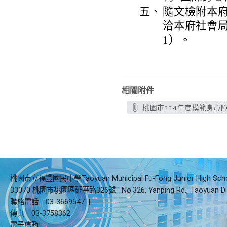
五、
隨文檢附本
洽本府社會局承
1）。
相關附件
桃園市114年度模範身心
桃園市立福豐國民中學Taoyuan Municipal Fu-Fong Junior High Sch
33070 桃園市桃園區延平路326號
No.326, Yanping Rd., Taoyuan Di
聯絡電話
03-3669547
|
傳真
03-3758362
電子信箱