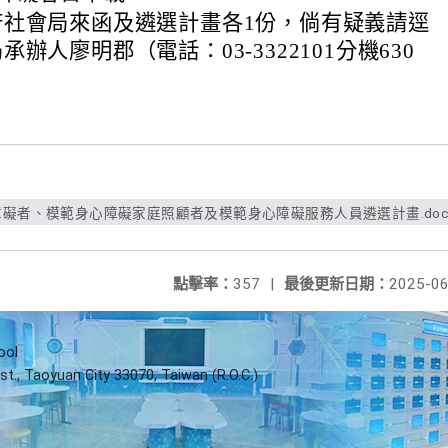
府社會局來函及遴選計畫各1份，倘有疑義請逕
辦人廖明郡（電話：03-3322101分機630
障礙者、模範身心障礙家庭照顧者及模範身心障礙服務人員遴選計畫.do
點擊率：
357
|
最後更新日期：
2025-06
ool
st., Taoyuan City 33070, Taiwan (R.O.C.)