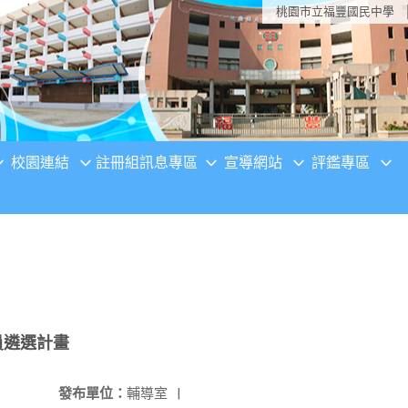
桃園市立福豐國民中學
校園連結
註冊組訊息專區
宣導網站
評鑑專區
員遴選計畫
發布單位：
輔導室
|