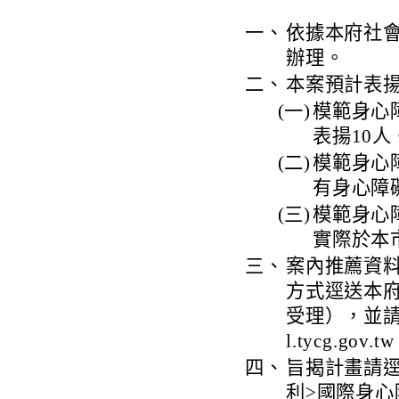
一、
依據本府社會局
辦理。
二、
本案預計表揚
(一)
模範身心
表揚10人
(二)
模範身心
有身心障
(三)
模範身心
實際於本
三、
案內推薦資料
方式逕送本
受理），並請務
l.tycg.go
四、
旨揭計畫請逕
利>國際身心