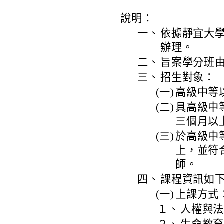
說明：
一、
依據靜宜大學1
辦理。
二、
旨案學分班
三、
招生對象：
(一)
高級中等
(二)
具高級中
三個月以
(三)
於高級中
上，並符
師。
四、
課程資訊如
(一)
上課方式
１、
人權與法治