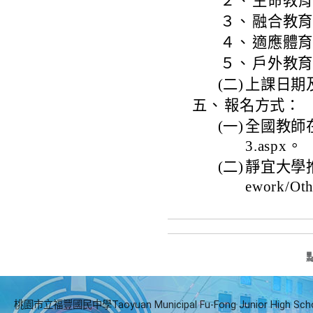
２、
生命教育：
３、
融合教
４、
適應體
５、
戶外教
(二)
上課日期
五、
報名方式：
(一)
全國教師在職網：
3.aspx。
(二)
靜宜大學推廣教
ework/Oth
桃園市立福豐國民中學Taoyuan Municipal Fu-Fong Junior High Sch