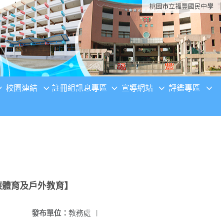
桃園市立福豐國民中學
校園連結
註冊組訊息專區
宣導網站
評鑑專區
應體育及戶外教育】
發布單位：
教務處
|