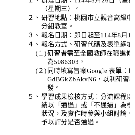
１、
辦理日期：114年8月26日（星
（星期三）。
２、
研習地點：桃園市立觀音高級中
分組教室。
３、
報名日期：即日起至114年8月1
４、
報名方式、研習代碼及表單網址
(１)
研習者需至全國教師在職進修
為5086303。
(２)
同時填寫旨案Google 表單：https:
GdBGkZbAkvN6，以利研
發。
５、
學習成果檢核方式：分流課程以
績以「通過」或「不通過」為標
狀況，及實作時參與小組討論、
予以評分是否通過。