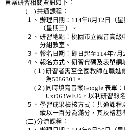
旨案研習相關資訊如下：
(一)
共通課程：
１、
辦理日期：114年8月12日（星
（星期三）。
２、
研習地點：桃園市立觀音高級中
分組教室。
３、
報名日期：即日起至114年7月2
４、
報名方式、研習代碼及表單網址
(１)
研習者需至全國教師在職進修
為5086301。
(２)
同時填寫旨案Google 表單：https:/
Uxt963WEJ6，以利研習
５、
學習成果檢核方式：共通課程以
績以一百分為滿分，其及格基準
(二)
分流課程：