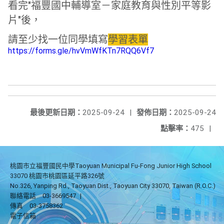
看完"福豐國中輔導室－家庭教育與性別平等影
片"後，
請至少找一位同學填寫
學習表單
https://forms.gle/hvVmWfKTn7RQQ6Vf7
最後更新日期：
2025-09-24
|
發佈日期：
2025-09-24
點擊率：
475
|
桃園市立福豐國民中學Taoyuan Municipal Fu-Fong Junior High School
33070 桃園市桃園區延平路326號
No.326, Yanping Rd., Taoyuan Dist., Taoyuan City 33070, Taiwan (R.O.C.)
聯絡電話
03-3669547
|
傳真
03-3758362
電子信箱