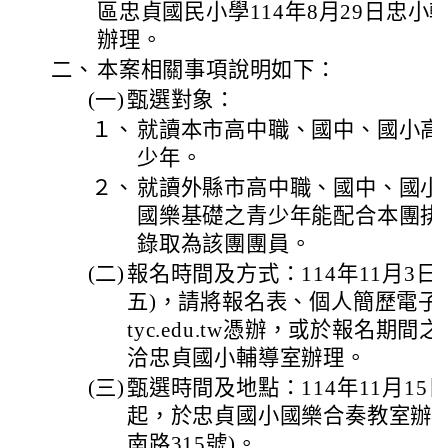
區忠貞國民小學114年8月29日忠小輔字
辦理。
二、
本案相關事項說明如下：
(一)
甄選對象：
１、
就讀本市高中職、國中、國小高
少年。
２、
就讀外縣市高中職、國中、國小
國樂基礎之青少年能配合本團排
錄取為該團團員。
(二)
報名時間及方式：114年11月3日(
五)，請將報名表、個人簡歷電子檔電郵至
tyc.edu.tw憑辦，或於報名期
洽忠貞國小輔導室辦理。
(三)
甄選時間及地點：114年11月15
起，於忠貞國小國樂合奏教室辦理
南路315號)。