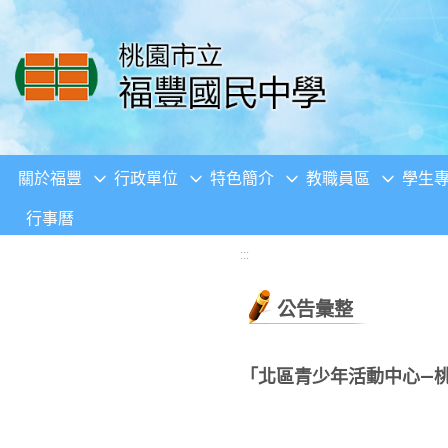
移至網頁之主要內容區位置
關於福豐
行政單位
特色簡介
教職員區
學生
行事曆
:::
公告彙整
「北區青少年活動中心—桃