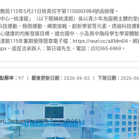
115年5月21日桃青綜字第1150003984號函辦理。
中心—桃漾館」（以下簡稱桃漾館）係以青少年為服務主體的室
）科技運動、極限運動、繩索挑戰、創新學習等元素，透過科技運
心健康的均衡發展目標，適合國中、小及高中階段學生學習體驗
15年暑期營隊簡章電子檔：https://reurl.cc/aXMm04
w/tp22.aspx，或逕洽承辦人：葉日竣先生，電話：(03)365-6969。
點擊率：
97
|
最後更新日期：
2026-06-02
|
下架日期：
2026-06
ool
st., Taoyuan City 33070, Taiwan (R.O.C.)