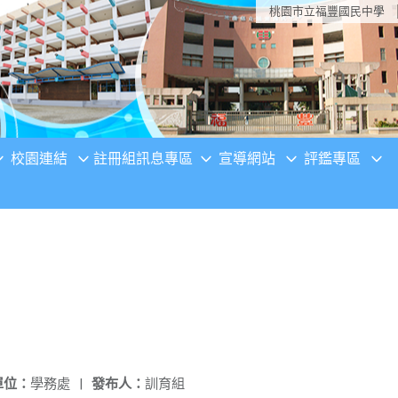
桃園市立福豐國民中學
校園連結
註冊組訊息專區
宣導網站
評鑑專區
單位：
學務處
|
發布人：
訓育組